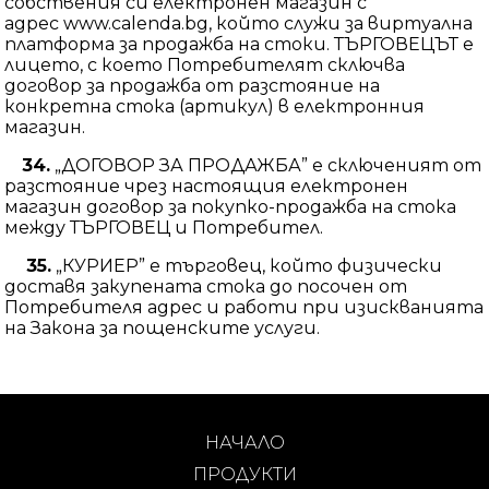
собствения си електронен магазин с
адрес www.calenda.bg, който служи за виртуална
платформа за продажба на стоки. ТЪРГОВЕЦЪТ е
лицето, с което Потребителят сключва
договор за продажба от разстояние на
конкретна стока (артикул) в електронния
магазин.
34.
„ДОГОВОР ЗА ПРОДАЖБА” е сключеният от
разстояние чрез настоящия електронен
магазин договор за покупко-продажба на стока
между ТЪРГОВЕЦ и Потребител.
35.
„КУРИЕР” е търговец, който физически
доставя закупената стока до посочен от
Потребителя адрес и работи при изискванията
на Закона за пощенските услуги.
НАЧАЛО
ПРОДУКТИ