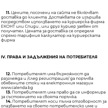
11.
Цените, посочени на сайта не включват
доставка до клиента. Достаквата се изършва
посредством използването на куриерска фирма
ЕКОНТ или Спиди , или друг куриер заявен от
получател. Цената за доставка се определя
спрямо тарифния калкулатор на куриерската
фирма
IV. ПРАВА И ЗАДЪЛЖЕНИЯ НА ПОТРЕБИТЕЛЯ
12.
Потребителят има възможност да
разглежда и /след регистрация/ да поръчва
обявените стоки на електронния магазин
www.calenda.bg
13.
Потребителят има право да се информира
за състоянието на своята поръчка.
14.
Потребителят носи пълна отговорност за
опазването на своето потребителско име и