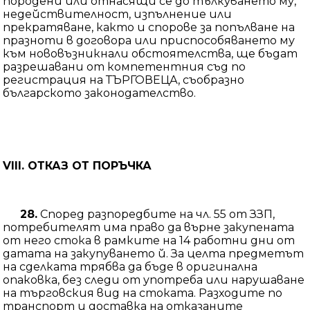
породени или отнасящи се до тълкуването му,
недействителност, изпълнение или
прекратяване, както и спорове за попълване на
празноти в договора или приспособяването му
към нововъзникнали обстоятелства, ще бъдат
разрешавани от компетентния съд по
регистрация на ТЪРГОВЕЦА, съобразно
българското законодателство.
VIII.
ОТКАЗ ОТ ПОРЪЧКА
28.
Според разпоредбите на чл. 55 от ЗЗП,
потребителят има право да върне закупената
от него стока в рамките на 14 работни дни от
датата на закупуването й. За целта предметът
на сделката трябва да бъде в оригинална
опаковка, без следи от употреба или нарушаване
на търговския вид на стоката. Разходите по
транспорт и доставка на отказаните