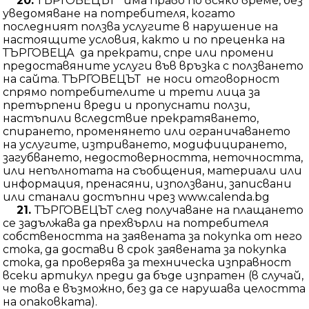
20.
ТЪРГОВЕЦЪТ има право по всяко време, без
уведомяване на потребителя, когато
последният ползва услугите в нарушение на
настоящите условия, както и по преценка на
ТЪРГОВЕЦА да прекрати, спре или промени
предоставяните услуги във връзка с ползването
на сайта. ТЪРГОВЕЦЪТ не носи отговорност
спрямо потребителите и трети лица за
претърпени вреди и пропуснати ползи,
настъпили вследствие прекратяването,
спирането, променянето или ограничаването
на услугите, изтриването, модифицирането,
загубването, недостоверността, неточността,
или непълнотата на съобщения, материали или
информация, пренасяни, използвани, записвани
или станали достъпни чрез www.calenda.bg
21.
ТЪРГОВЕЦЪТ след получаване на плащането
се задължава да прехвърли на потребителя
собствеността на заявената за покупка от него
стока, да достави в срок заявената за покупка
стока, да проверява за техническа изправност
всеки артикул преди да бъде изпратен (в случай,
че това е възможно, без да се нарушава целостта
на опаковката).