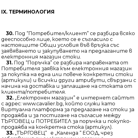
IX.
ТЕРМИНОЛОГИЯ
30.
Под “Потребител/клиент” се разбира всяко
дееспособно лице, което се е съгласило с
настоящите Общи условия във връзка със
заявяването и закупуването на предлаганите в
електронния магазин стоки.
31
.
Под “Поръчка” се разбира направената от
Потребителя заявка към електронния магазин
за покупка на една или повече конкретни стоки
(артикули) и всички други атрибути, свързани с
начина на доставка и заплащане на стоката от
клиента/потребителя.
32.
„Електронен магазин” е интернет сайтът
с адрес: www.cavalier.bg, който служи като
виртуална платформа за предлагане на стоки за
продажба и за постигане на съгласие между
ТЪРГОВЕЦ и ПОТРЕБИТЕЛ за поръчка и покупко-
продажба на конкретна стока (артикул).
33.
„ТЪРГОВЕЦ“ е „Календа “ ЕООД, чрез