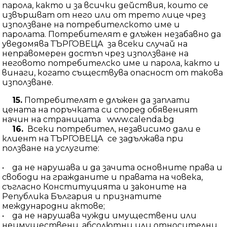
парола, както и за всички действия, които се
извършват от него или от трето лице чрез
използване на потребителското име и
паролата. Потребителят е длъжен незабавно да
уведомява ТЪРГОВЕЦА за всеки случай на
неправомерен достъп чрез използване на
неговото потребителско име и парола, както и
винаги, когато съществува опасност от такова
използване.
15.
Потребителят е длъжен да заплати
цената на поръчката си според обявеният
начин на страницата www.calenda.bg
16.
Всеки потребител, независимо дали е
клиент на ТЪРГОВЕЦА се задължава при
ползване на услугите:
• да не нарушава и да зачита основните права и
свободи на гражданите и правата на човека,
съгласно Конституцията и законите на
Република България и признатите
международни актове;
• да не нарушава чужди имуществени или
неимуществени, абсолютни или относителни