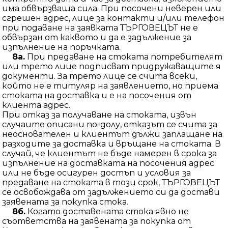
има обвързваща сила. При посочени неверен или
сгрешен адрес, лице за контакти и/или телефон
при подаване на заявката ТЪРГОВЕЦЪТ не е
обвързан от каквото и да е задължение за
изпълнение на поръчката.
8а.
При предаване на стоката потребителят
или трето лице подписват придружаващите я
документи. За трето лице се счита всеки,
който не е титуляр на заявлението, но приема
стоката на доставка и е на посочения от
клиента адрес.
При отказ за получаване на стоката, извън
случаите описани по-долу, отказът се счита за
неоснователен и клиентът дължи заплащане на
разходите за доставка и връщане на стоката. В
случай, че клиентът не бъде намерен в срока за
изпълнение на доставката на посочения адрес
или не бъде осигурен достъп и условия за
предаване на стоката в този срок, ТЪРГОВЕЦЪТ
се освобождава от задължението си да достави
заявената за покупка стока.
8б.
Когато доставената стока явно не
съответства на заявената за покупка от