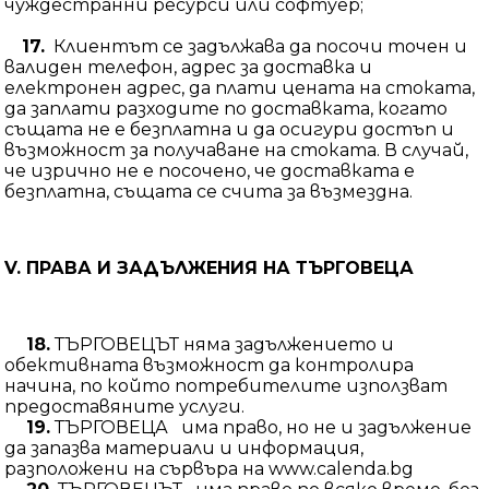
чуждестранни ресурси или софтуер;
17.
Клиентът се задължава да посочи точен и
валиден телефон, адрес за доставка и
електронен адрес, да плати цената на стоката,
да заплати разходите по доставката, когато
същата не е безплатна и да осигури достъп и
възможност за получаване на стоката. В случай,
че изрично не е посочено, че доставката е
безплатна, същата се счита за възмездна.
V. ПРАВА И ЗАДЪЛЖЕНИЯ НА
ТЪРГОВЕЦА
18.
ТЪРГОВЕЦЪТ няма задължението и
обективната възможност да контролира
начина, по който потребителите използват
предоставяните услуги.
19.
ТЪРГОВЕЦА има право, но не и задължение
да запазва материали и информация,
разположени на сървъра на www.calenda.bg