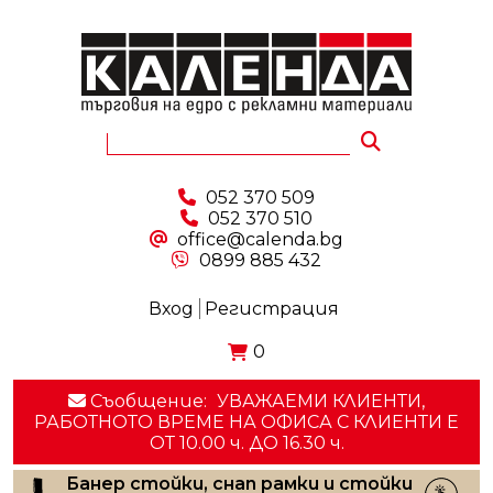
052 370 509
052 370 510
office@calenda.bg
0899 885 432
Вход
Регистрация
0
Съобщение:
УВАЖАЕМИ КЛИЕНТИ,
РАБОТНОТО ВРЕМЕ НА ОФИСА С КЛИЕНТИ E
ОТ 10.00 ч. ДО 16.30 ч.
Банер стойки, снап рамки и стойки