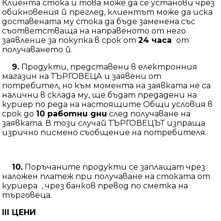
Клиента стока и това може да се установи чрез
обикновения й преглед, клиентът може да иска
доставената му стока да бъде заменена със
съответстваща на направеното от него
заявление за покупка в срок от
24 часа
от
получаването й.
9.
Продукти, представени в електронния
магазин на ТЪРГОВЕЦА и заявени от
потребител, но към момента на заявката не са
налични в склада му, ще бъдат предадени на
куриер по реда на настоящите Общи условия в
срок до
10 работни дни
след получаване на
заявката. В този случай ТЪРГОВЕЦЪТ изпраща
изрично писмено съобщение на потребителя.
10.
Поръчаните продукти се заплащат чрез
наложен платеж при получаване на стокaта от
куриера , чрез банков превод по сметка на
търговеца.
III
ЦЕНИ