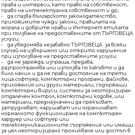
права и интереси, като право на собственост,
право на интелектуална собственост и др.;
• да спазва българското законодателство,
приложимите чужди закони, правилата на
морала и добрите нрави и Интернет етиката
при ползване на предоставяните от ТЪРГОВЕЦА
услуги;
• да уведомява незабавно ТЪРГОВЕЦА за всеки
случай на извършено или открито нарушение
при използване на предоставяните услуги;
• да не зарежда, изпраща, предава,
разпространява или използва по какъвто и да
било начин и да не прави достояние на трети
лица софтуер, компютърни програми, файлове,
приложения или други материали, съдържащи
компютърни вируси, системи за неоторизиран
отдалечен контрол, компютърни кодове, или
материали, предназначени да прекъсват,
затрудняват, нарушават или ограничават
нормалното функциониране на компютърен
хардуер или софтуер или
телекомуникационните съоръжения или имащи
за цел неоторизирано проникване или достъп в