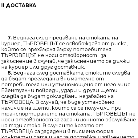
II
ДОСТАВКА
7.
Веднага след предаване на стоката на
куриер, ТЪРГОВЕЦЪТ се освобождава от риска,
който се прехвърля върху потребителя.
ТЪРГОВЕЦЪТ не носи отговорност за
закъснение в случай, че закъснението се дължи
на куриер или друг доставчик.
8.
Веднага след доставката, стоките следва
да бъдат прегледани внимателно от
потребителя или упълномощено от него лице.
Евентуални повреди, удари и други щети
следва да бъдат докладвани незабавно на
ТЪРГОВЕЦА. В случай, че бъде установено
наличие на щети, които са се получили при
транспортирането на стоката, ТЪРГОВЕЦЪТ не
носи отговорност за гаранционното обслужване
на тази стока. В случаите когато от
ТЪРГОВЕЦА са зададени в писмена форма
конкретни дата и час за доставка, изявлението