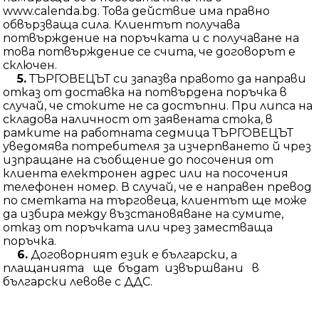
www.calenda.bg. Това действие има правно
обвързваща сила. Клиентът получава
потвърждение на поръчката и с получаване на
това потвърждение се счита, че договорът е
сключен.
5.
ТЪРГОВЕЦЪТ си запазва правото да направи
отказ от доставка на потвърдена поръчка в
случай, че стоките не са достъпни. При липса на
складова наличност от заявената стока, в
рамките на работната седмица ТЪРГОВЕЦЪТ
уведомява потребителя за изчерпването й чрез
изпращане на съобщение до посочения от
клиента електронен адрес или на посочения
телефонен номер. В случай, че е направен превод
по сметката на търговеца, клиентът ще може
да избира между възстановяване на сумите,
отказ от поръчката или чрез заместваща
поръчка.
6.
Договорният език е български, а
плащанията ще бъдат извършвани в
български левове с ДДС.