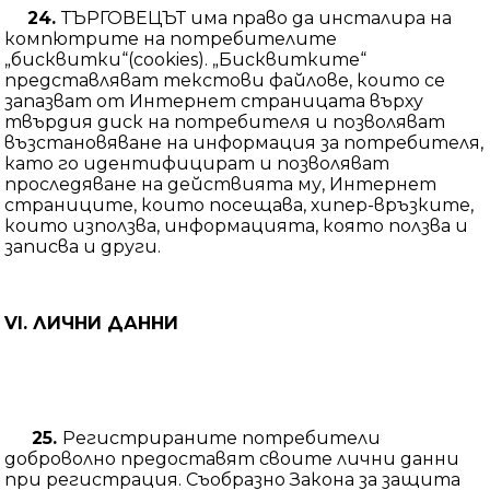
24.
ТЪРГОВЕЦЪТ има право да инсталира на
компютрите на потребителите
„бисквитки“(cookies). „Бисквитките“
представляват текстови файлове, които се
запазват от Интернет страницата върху
твърдия диск на потребителя и позволяват
възстановяване на информация за потребителя,
като го идентифицират и позволяват
проследяване на действията му, Интернет
страниците, които посещава, хипер-връзките,
които използва, информацията, която ползва и
записва и други.
VI.
ЛИЧНИ ДАННИ
25.
Регистрираните потребители
доброволно предоставят своите лични данни
при регистрация. Съобразно Закона за защита