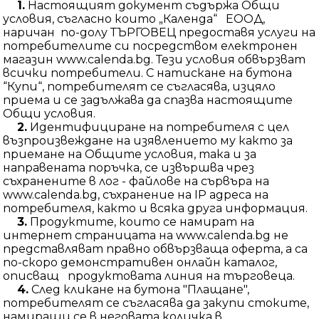
1.
Настоящият документ съдържа Общи
условия, съгласно които „Календа“ ЕООД,
наричан по-долу ТЪРГОВЕЦ предоставя услуги на
потребителите си посредством електронен
магазин www.calenda.bg. Тези условия обвързват
всички потребители. С натискане на бутона
“Купи“, потребителят се съгласява, изцяло
приема и се задължава да спазва настоящите
Общи условия.
2.
Идентифициране на потребителя с цел
възпроизвеждане на изявлението му както за
приемане на Общите условия, така и за
направената поръчка, се извършва чрез
съхранените в лог - файлове на сървъра на
www.calenda.bg, съхранение на IP адреса на
потребителя, както и всяка друга информация.
3.
Продуктите, които се намират на
интернет страницата на www.calenda.bg не
представляват правно обвързваща оферта, а са
по-скоро демонстративен онлайн каталог,
описващ продуктовата линия на търговеца.
4.
След кликане на бутона "Плащане",
потребителят се съгласява да закупи стоките,
намиращи се в неговата количка в