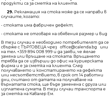
продукти са за сметка на клиента.
29.
Рекламация на стока може да се направи в
случаите, когато:
- стоката има фабричен дефект;
- стоката не отговаря на обявения размер и вид
В тези случаи е необходимо потребителят да се
свърже с ТЪРГОВЕЦА чрез office@calenda.bg или
на тел. +359 894 008 999 и да заяви, че желае
замяна или връщане на стоката. Връщането
трябва да се извърши до офис на куриерската
фирма и е за сметка на клиента. След
получаването и констатирането на дефекта
или несъответствието, в срок от 14 работни
дни, считано от датата на получаване на
върнатата стока, ще бъде заменена с друга или
изплатена сумата. В тези случаи транспорта е
за сметка на Кавалер Ем.