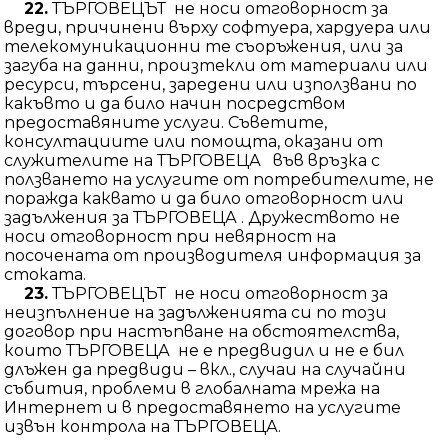
22.
ТЪРГОВЕЦЪТ не носи отговорност за
вреди, причинени върху софтуера, хардуера или
телекомуникационни те съоръжения, или за
загуба на данни, произтекли от материали или
ресурси, търсени, заредени или използвани по
какъвто и да било начин посредством
предоставяните услуги. Съветите,
консултациите или помощта, оказани от
служителите на ТЪРГОВЕЦА във връзка с
ползването на услугите от потребителите, не
поражда каквато и да било отговорност или
задължения за ТЪРГОВЕЦА . Дружеството не
носи отговорност при невярност на
посочената от производителя информация за
стоката.
23.
ТЪРГОВЕЦЪТ не носи отговорност за
неизпълнение на задълженията си по този
договор при настъпване на обстоятелства,
които ТЪРГОВЕЦА не е предвидил и не е бил
длъжен да предвиди – вкл., случаи на случайни
събития, проблеми в глобалната мрежа на
Интернет и в предоставянето на услугите
извън контрола на ТЪРГОВЕЦА.