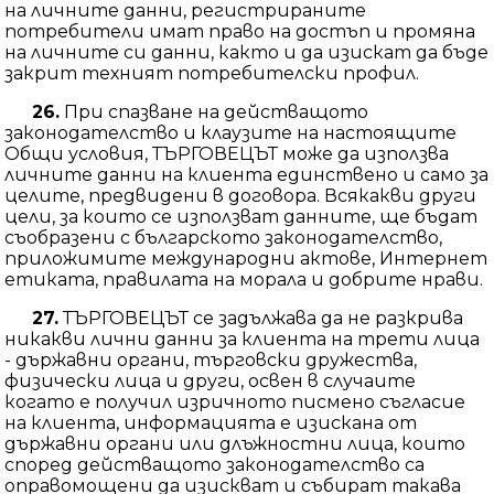
на личните данни, регистрираните
потребители имат право на достъп и промяна
на личните си данни, както и да изискат да бъде
закрит техният потребителски профил.
26.
При спазване на действащото
законодателство и клаузите на настоящите
Общи условия, ТЪРГОВЕЦЪТ може да използва
личните данни на клиента единствено и само за
целите, предвидени в договора. Всякакви други
цели, за които се използват данните, ще бъдат
съобразени с българското законодателство,
приложимите международни актове, Интернет
етиката, правилата на морала и добрите нрави.
27.
ТЪРГОВЕЦЪТ се задължава да не разкрива
никакви лични данни за клиента на трети лица
- държавни органи, търговски дружества,
физически лица и други, освен в случаите
когато е получил изричното писмено съгласие
на клиента, информацията е изискана от
държавни органи или длъжностни лица, които
според действащото законодателство са
оправомощени да изискват и събират такава