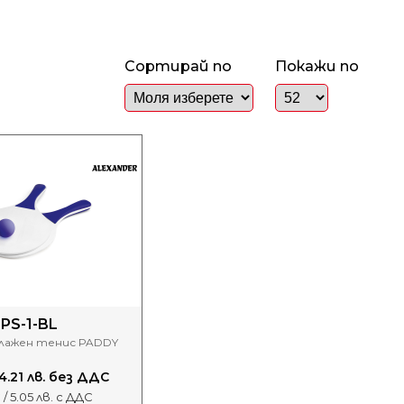
Сортирай по
Покажи по
PS-1-BL
плажен тенис PADDY
/ 4.21 лв. без ДДС
 / 5.05 лв. с ДДС