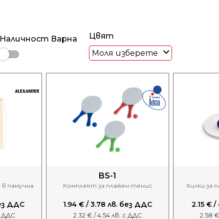
Цвят
Наличност Варна
Моля изберете
BS-1
 в памучна
Комплект за плажен тенис
Хилки за 
 без ДДС
1.94 € / 3.78 лв. без ДДС
2.15 € 
 с ДДС
2.32 € / 4.54 лв. с ДДС
2.58 €