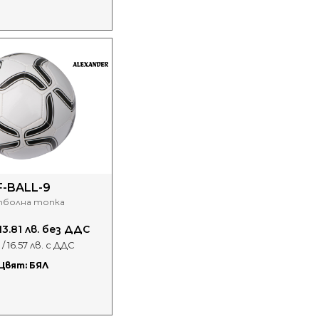
F-BALL-9
болна топка
 13.81 лв. без ДДС
 / 16.57 лв. с ДДС
Цвят: БЯЛ