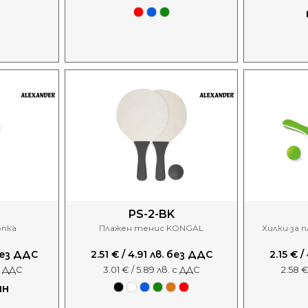
PS-2-BK
пка
Плажен тенис KONGAL
Хилки за 
 без ДДС
2.51 € / 4.91 лв. без ДДС
2.15 € 
 с ДДС
3.01 € / 5.89 лв. с ДДС
2.58 €
ИН