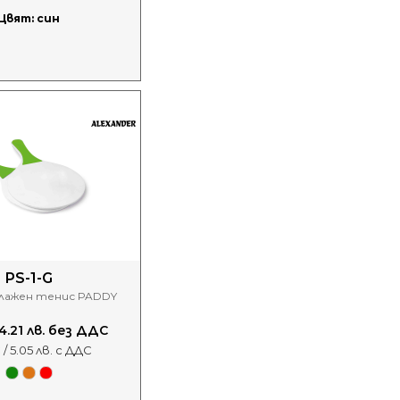
Цвят: син
PS-1-G
плажен тенис PADDY
/ 4.21 лв. без ДДС
 / 5.05 лв. с ДДС