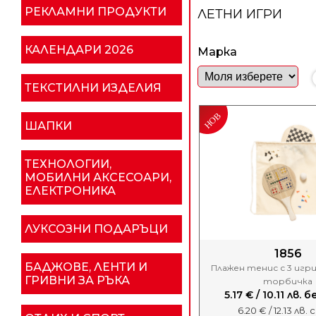
РЕКЛАМНИ ПРОДУКТИ
ЛЕТНИ ИГРИ
КАЛЕНДАРИ 2026
Марка
ТЕКСТИЛНИ ИЗДЕЛИЯ
ШАПКИ
ТЕХНОЛОГИИ,
МОБИЛНИ АКСЕСОАРИ,
ЕЛЕКТРОНИКА
ЛУКСОЗНИ ПОДАРЪЦИ
1856
БАДЖОВЕ, ЛЕНТИ И
Плажен тенис с 3 игри
ГРИВНИ ЗА РЪКА
торбичка
5.17 € / 10.11 лв.
6.20 € / 12.13 лв.