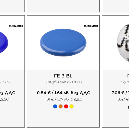
FE-3-BL
RIZON
Фризби SMOOTH FLY
Фут
 без ДДС
0.84 € / 1.64 лв. без ДДС
7.06 € /
с ДДС
1.01 € / 1.97 лв. с ДДС
8.47 €