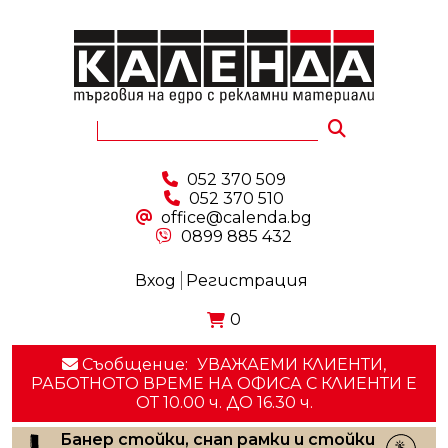
052 370 509
052 370 510
office@calenda.bg
0899 885 432
Вход
Регистрация
0
Съобщение:
УВАЖАЕМИ КЛИЕНТИ,
РАБОТНОТО ВРЕМЕ НА ОФИСА С КЛИЕНТИ E
ОТ 10.00 ч. ДО 16.30 ч.
Банер стойки, снап рамки и стойки