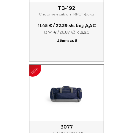
TB-192
Спортен сак от RPET филц
11.45 € / 22.39 лв. без ДДС
13.74 € / 26.87 лв. с ДДС
Цвят: сив
3077
ПЪТНИЧЕСКИ САК