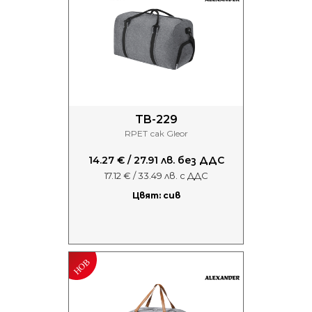
TB-229
RPET сак Gleor
14.27 € / 27.91 лв. без ДДС
17.12 € / 33.49 лв. с ДДС
Цвят: сив