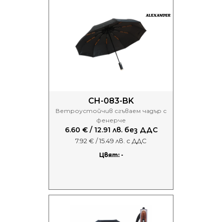
CH-083-BK
Ветроустойчив сгъваем чадър с
фенерче
6.60 € / 12.91 лв. без ДДС
7.92 € / 15.49 лв. с ДДС
Цвят: -