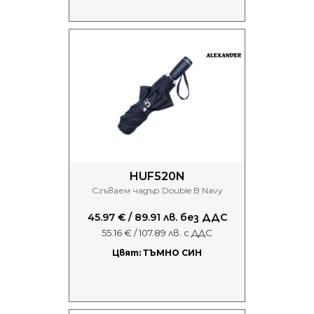
HUF520N
Сгъваем чадър Double B Navy
45.97 € / 89.91 лв. без ДДС
55.16 € / 107.89 лв. с ДДС
Цвят: ТЪМНО СИН