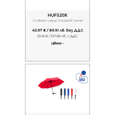
HUF520X
Сгъваем чадър Double B Camel
45.97 € / 89.91 лв. без ДДС
55.16 € / 107.89 лв. с ДДС
Цвят: -