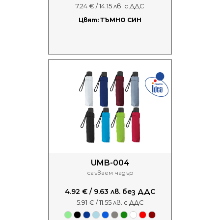
7.24 € / 14.15 лв. с ДДС
Цвят: ТЪМНО СИН
UMB-004
сгъваем чадър
4.92 € / 9.63 лв. без ДДС
5.91 € / 11.55 лв. с ДДС