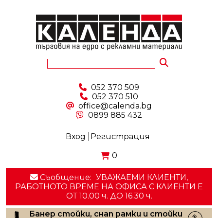
052 370 509
052 370 510
office@calenda.bg
0899 885 432
Вход
Регистрация
0
Съобщение:
УВАЖАЕМИ КЛИЕНТИ,
РАБОТНОТО ВРЕМЕ НА ОФИСА С КЛИЕНТИ E
ОТ 10.00 ч. ДО 16.30 ч.
Банер стойки, снап рамки и стойки