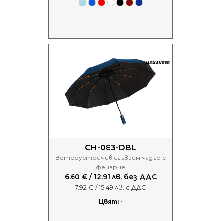
CH-083-DBL
Ветроустойчив сгъваем чадър с
фенерче
6.60 € / 12.91 лв. без ДДС
7.92 € / 15.49 лв. с ДДС
Цвят: -