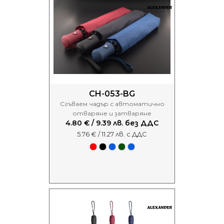
CH-053-BG
Сгъваем чадър с автоматично
отваряне и затваряне
4.80 € / 9.39 лв. без ДДС
5.76 € / 11.27 лв. с ДДС