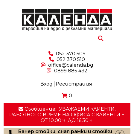
052 370 509
052 370 510
office@calenda.bg
0899 885 432
Вход
Регистрация
0
Съобщение:
УВАЖАЕМИ КЛИЕНТИ,
РАБОТНОТО ВРЕМЕ НА ОФИСА С КЛИЕНТИ E
ОТ 10.00 ч. ДО 16.30 ч.
Банер стойки, снап рамки и стойки