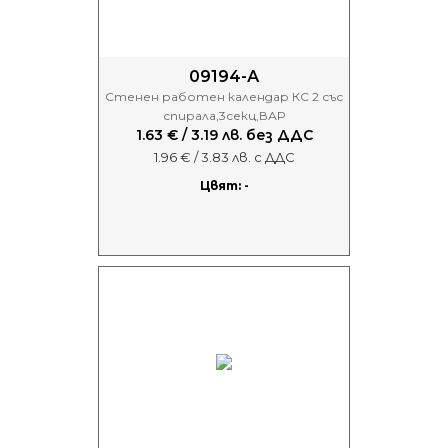
09194-А
Стенен работен календар КС 2 със
спирала,3секц,ВАР
1.63 € / 3.19 лв. без ДДС
1.96 € / 3.83 лв. с ДДС
Цвят: -