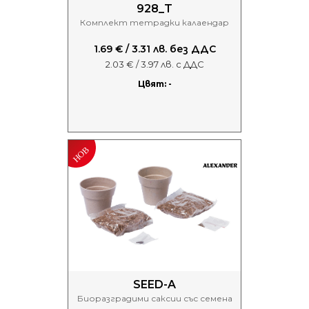
928_T
Комплект тетрадки калаендар
1.69 € / 3.31 лв. без ДДС
2.03 € / 3.97 лв. с ДДС
Цвят: -
SEED-A
Биоразградими саксии със семена