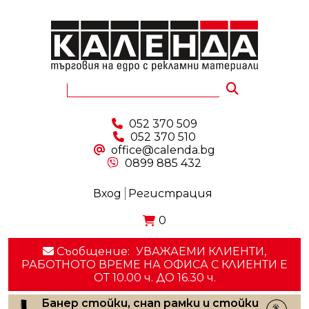
052 370 509
052 370 510
office@calenda.bg
0899 885 432
Вход
Регистрация
0
Съобщение:
УВАЖАЕМИ КЛИЕНТИ,
РАБОТНОТО ВРЕМЕ НА ОФИСА С КЛИЕНТИ E
ОТ 10.00 ч. ДО 16.30 ч.
Банер стойки, снап рамки и стойки