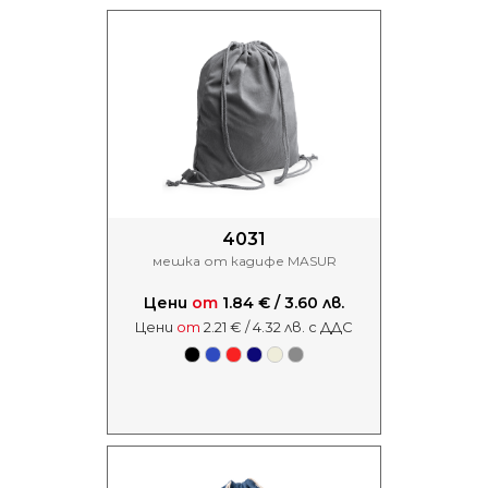
4031
мешка от кадифе MASUR
Цени
от
1.84 € / 3.60 лв.
Цени
от
2.21 € / 4.32 лв. с ДДС