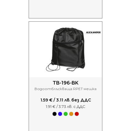
TB-196-BK
Водоотблъскваща RPET мешка
1.59 € / 3.11 лв. без ДДС
1.91 € / 3.73 лв. с ДДС