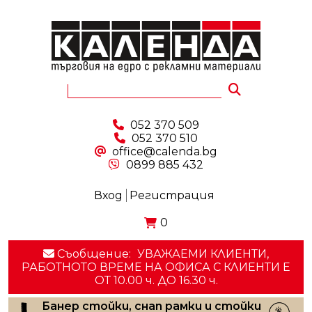
052 370 509
052 370 510
office@calenda.bg
0899 885 432
Вход
Регистрация
0
Съобщение:
УВАЖАЕМИ КЛИЕНТИ,
РАБОТНОТО ВРЕМЕ НА ОФИСА С КЛИЕНТИ E
ОТ 10.00 ч. ДО 16.30 ч.
Банер стойки, снап рамки и стойки