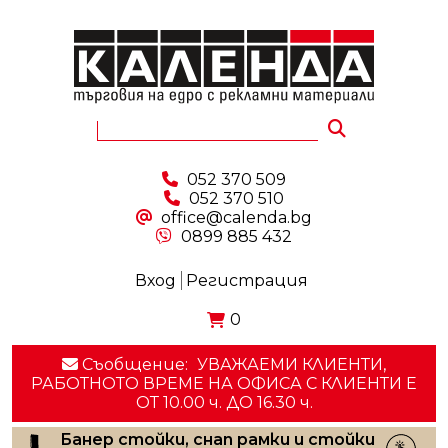
052 370 509
052 370 510
office@calenda.bg
0899 885 432
Вход
Регистрация
0
Съобщение:
УВАЖАЕМИ КЛИЕНТИ,
РАБОТНОТО ВРЕМЕ НА ОФИСА С КЛИЕНТИ E
ОТ 10.00 ч. ДО 16.30 ч.
Банер стойки, снап рамки и стойки