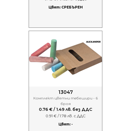
Цвят: СРЕБЪРЕН
13047
Комплект цветни тeбешири - 6
броя
0.76 € / 1.49 лв. без ДДС
0.91 € / 1.78 лв. с ДДС
Цвят: -