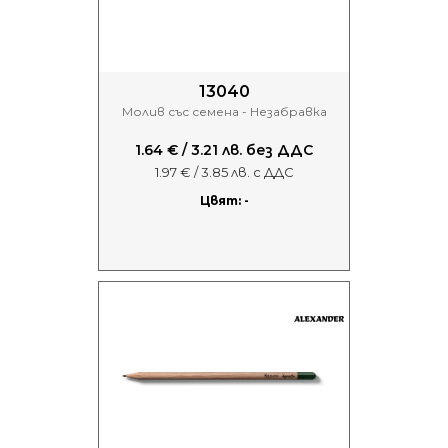
13040
Молив със семена - Незабравка
1.64 € / 3.21 лв. без ДДС
1.97 € / 3.85 лв. с ДДС
Цвят: -