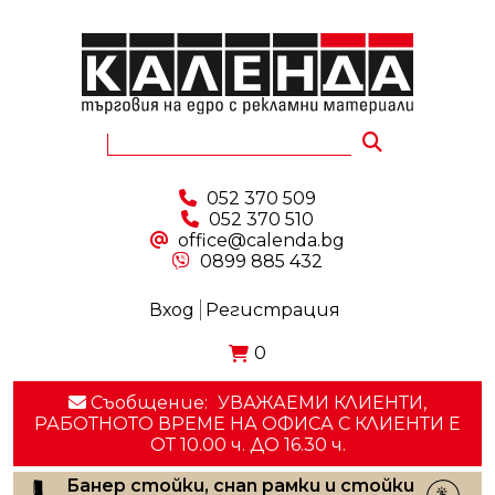
052 370 509
052 370 510
office@calenda.bg
0899 885 432
Вход
Регистрация
0
Съобщение:
УВАЖАЕМИ КЛИЕНТИ,
РАБОТНОТО ВРЕМЕ НА ОФИСА С КЛИЕНТИ E
ОТ 10.00 ч. ДО 16.30 ч.
Банер стойки, снап рамки и стойки