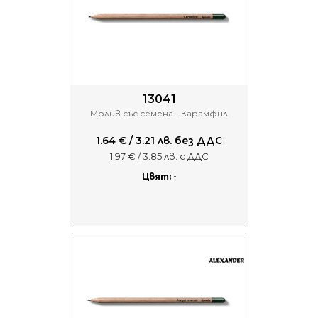
13041
Молив със семена - Карамфил
1.64 € / 3.21 лв. без ДДС
1.97 € / 3.85 лв. с ДДС
Цвят: -