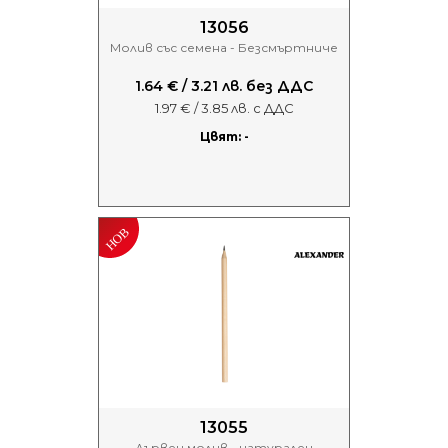
13056
Молив със семена - Безсмъртниче
1.64 € / 3.21 лв. без ДДС
1.97 € / 3.85 лв. с ДДС
Цвят: -
13055
Дървен молив - натурален