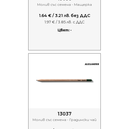
Молив със семена - Мащерка
1.64 € / 3.21 лв. без ДДС
1.97 € / 3.85 лв. с ДДС
Цвят: -
13037
Молив със семена - Градински чай