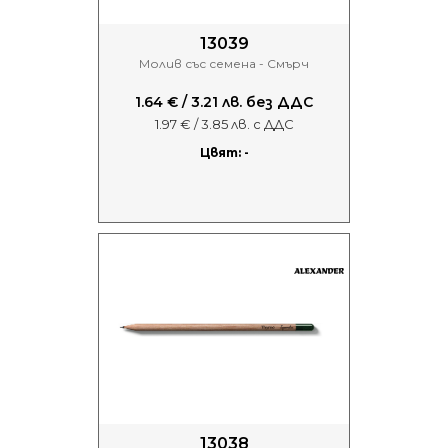
13039
Молив със семена - Смърч
1.64 € / 3.21 лв. без ДДС
1.97 € / 3.85 лв. с ДДС
Цвят: -
13038