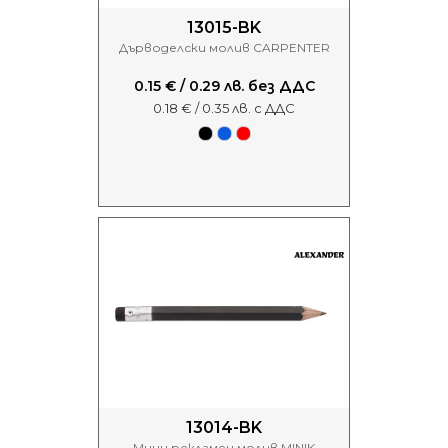
13015-BK
Дърводелски молив CARPENTER
0.15 € / 0.29 лв. без ДДС
0.18 € / 0.35 лв. с ДДС
13014-BK
Мини рекламен молив MINIK