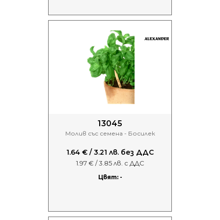
13045
Молив със семена - Босилек
1.64 € / 3.21 лв. без ДДС
1.97 € / 3.85 лв. с ДДС
Цвят: -