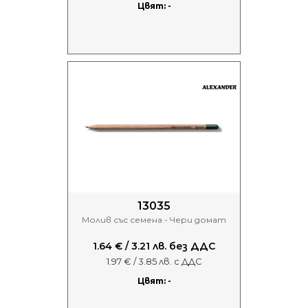
Цвят: -
13035
Молив със семена - Чери домат
1.64 € / 3.21 лв. без ДДС
1.97 € / 3.85 лв. с ДДС
Цвят: -